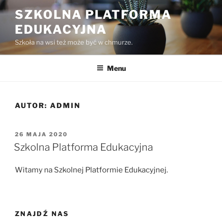
Przejdź
SZKOLNA PLATFORMA
do
EDUKACYJNA
treści
Szkoła na wsi też może być w chmurze.
Menu
AUTOR:
ADMIN
OPUBLIKOWANE
26 MAJA 2020
W
Szkolna Platforma Edukacyjna
Witamy na Szkolnej Platformie Edukacyjnej.
ZNAJDŹ NAS